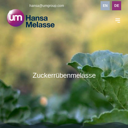
hansa@umgroup.com
EN
DE
Zuckerrübenmelasse