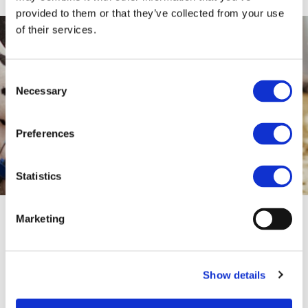
provided to them or that they’ve collected from your use
of their services.
Consent
Necessary
Selection
Preferences
Statistics
Futtermittel
Marketing
Zuckerrübenmelasse mit ca. 40-42%
Gesamtzucker wird hauptsächlich als
Show details
Rohwarenkomponente für die
Mischfutterherstellung oder für die