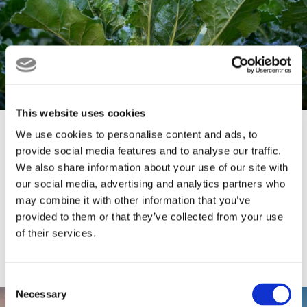
This website uses cookies
Zuckerrübenmelasse
We use cookies to personalise content and ads, to
provide social media features and to analyse our traffic.
Zuckerrübenmelasse ist ein Nebenprodukt,
We also share information about your use of our site with
welches bei der Gewinnung von Zucker aus
our social media, advertising and analytics partners who
Zuckerrüben anfällt....
may combine it with other information that you’ve
provided to them or that they’ve collected from your use
Weiterlesen
of their services.
Consent
Necessary
Selection