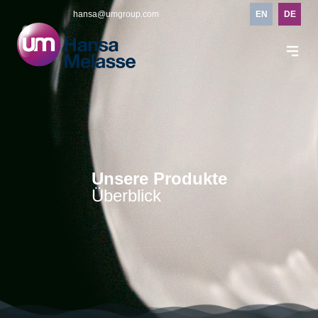
hansa@umgroup.com
EN
DE
Unsere Produkte
Überblick